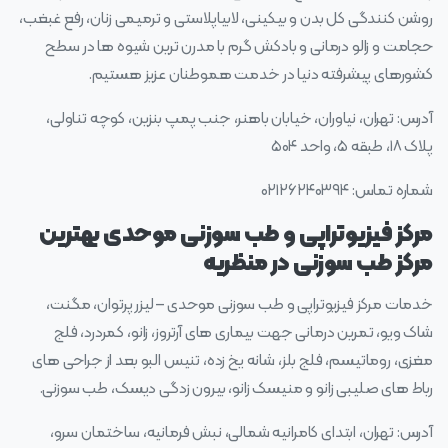
روشن کنندگی کل بدن و بیکینی، لابیاپلاستی و ترمیمی زنان، رفع غبغب،
حجامت و زالو درمانی و بادکش گرم با مدرن ترین شیوه ها در سطح
کشورهای پیشرفته دنیا در خدمت هموطنان عزیز هستیم.
آدرس: تهران، نیاوران، خیابان باهنر، جنب پمپ بنزین، کوچه تناولی،
پلاک ۱۸، طبقه ۵، واحد ۵۰۴
شماره تماس: ۰۲۱۲۶۲۴۰۳۹۴
مرکز فیزیوتراپی و طب سوزنی موحدی بهترین
مرکز طب سوزنی در منظریه
خدمات مرکز فیزیوتراپی و طب سوزنی موحدی – لیزر پرتوان، مگنت،
شاک ویو، تمرین درمانی جهت بیماری های آرتروز، زانو، کمردرد، فلج
مغزی، روماتیسم، فلج بلز، شانه یخ زده، تنیس البو بعد از جراحی های
رباط های صلیبی زانو و منیسک زانو، بیرون زدگی دیسک، طب سوزنی.
آدرس: تهران، ابتدای کامرانیه شمالی، نبش فرمانیه، ساختمان سرو،