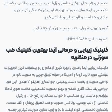
تضمینی، رفع خال و زگیل تناسلی، ژل لب روسی، تزریق بوتاکس، پاکسازی
تخصصی، زاویه سازی صورت، تزریق فیلر، روشن کنندگی کل بدن و
بیکینی، حجامت و زالو درمانی و بادکش گرم.
آدرس: تهران، نیاوران، جنب پمپ بنزین، کوچه تناولی
شماره تماس: ۰۲۱۲۶۲۴۰۱۸۵
کلینیک زیبایی و درمانی آیدا بهترین کلینیک طب
سوزنی در منظریه
کلینیک زیبایی آیدا باصری با بهره گیری از علم روز و پیشرفته ترین تجهیزات
پزشکی مورد تایید اروپا و آمریکا در حرفه تزریق چربی به صورت نانو در
نواحی صورت و پشت دست بیکینی، جوانسازی هایفو ۷ بعدی، لیزر مو،
جراحی پف پلک، لاغری شکم و پهلو بصورت تضمینی، کاشت موی کاملا
پرتراکم و کاشت ابرو متناسب با خواب استاندارد، رفع خال و زگیل
تناسلی، ژل لب روسی، بوتاکس صورت و ضد تعریق زیربغل و کف دست،
پاکسازی تخصصی، انواع لیفت با نخ و زاویه سازی صورت، فیلر زیر چشم،