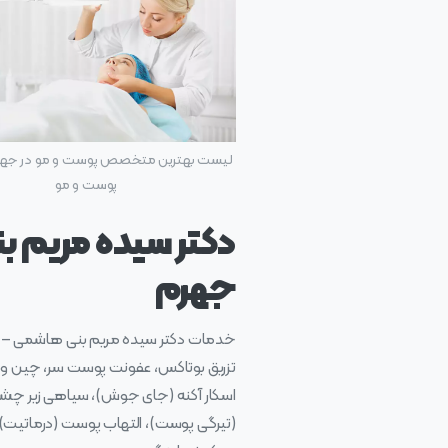
لیست بهترین متخصص پوست و مو در جهرم
پوست و مو
دکتر سیده مریم 
جهرم
خدمات دکتر سیده مریم بنی هاشمی – در
تزریق بوتاکس، عفونت پوست سر، چین و چر
اسکار آکنه (جای جوش)، سیاهی زیر چشم، 
(تیرگی پوست)، التهاب پوست (درماتیت)،