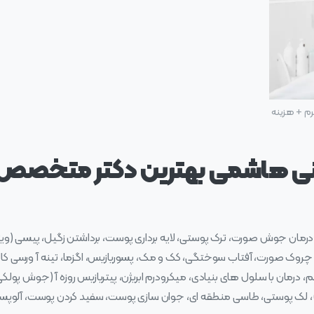
 + هزینه
بنی هاشمی بهترین دکتر متخصص 
مان جوش صورت، ترک پوستی، لایه برداری پوست، برداشتن زگیل، پیسی (ویت
وک صورت، آفتاب سوختگی، کک و مک، پسوریازیس، اگزما، تینه آ ورسی کالر (ق
درمان با سلول های بنیادی، میکرودرم ابریژن، پیتریازیس روزه آ (جوش پولکی
 لک پوستی، طاسی منطقه ای، جوان سازی پوست، سفید کردن پوست، آلوپسی، آ