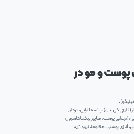
پوست و مو در
یلیگو)،
ارچ رنگی بدن)، پلاسما تراپی، درمان
)، آبرسانی پوست، هایپر پیگمانتاسیون
لرژی پوستی، ملانوما، تزریق ژل،