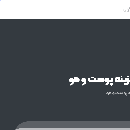
گهی
ینه
پوست
و
مو
 پوست و مو