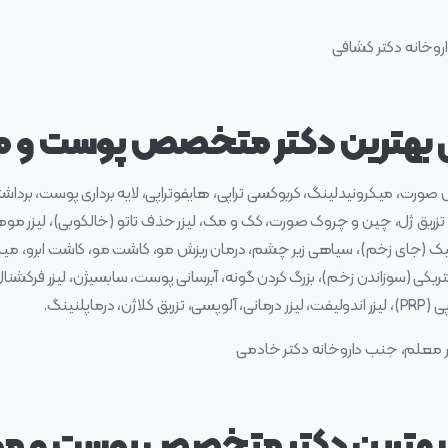
 بهترین دکتر متخصص پوست و مو
، میکرونیدلینگ، کربوکسی تراپی، هایفوتراپی، لایه برداری پوست، برداشتن ز
تزریق ژل، چین و چروک صورت، کک و مک، لیزر حذف تاتو (خالکوبی)، لیزر موها
ک (جای زخم)، سیاهی زیر چشم، درمان ریزش مو، کاشت مو، کاشت ابرو، میکرو
لکتریکی (سوزاندن زخم)، بزرگ کردن گونه، آبرسانی پوست، سابسیژن، لیزر فرکشن
ماپلنینگ.
وار معلم، جنب داروخانه دکتر خادمی
 بهترین دکتر متخصص پوست و مو