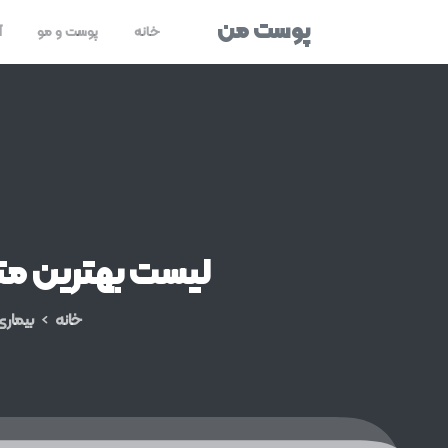
پوست من
خانه
پوست و مو
آ
لیست
بهترین
م
خانه
بیمار