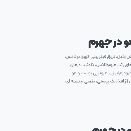
 در جهرم
گیل، تزریق فیلر بینی، تزریق بوتاکس،
ی زائد، مزوبوتاکس، کلوئید، درمان
درم ابریژن، مزوتراپی پوست و مو،
ال (آر اف)، لک پوستی، طاسی منطقه ای،
 در جهرم