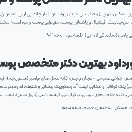
یق بوتاکس، تزریق ژل، فیلر بینی، درمان ریزش مو، فیلر چانه، پی آر پی، هایفوتر
ت، مزونیدلینگ، فیشیال و پاکسازی پوست، مزوتراپی پوست و مو، اصلاح لبخند ل
 پلاس (نمایندگی ال جی)، طبقه دوم، واحد ۲۰۲
ورداود بهترین دکتر متخصص پوست
ص جراحی عمومی – درمان واریس، کلیه عمل های بواسیر (هموروئید)، فیس
ستی) پلک فوقانی و تحتانی، لیفت آندوسکوپیک پیشانی و شقیقه، ابدومینوپلاس
کس، کلیه جراحی های سرپایی، پیکر تراشی، ترنسفر باسن (تزریق باسن)، لیفت 