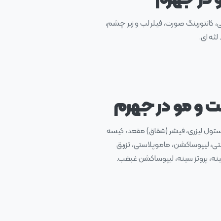
اپی، کانتورینگ صورت، فیلر لب و زیر چشم،
ثه ای.
 و مو در جهرم
تول لیزری، فیشر (شقاق) مقعد، کیسه
تی، لیپوساکشن، ماموپلاستی، تزریق
سینه، پروتز سینه، لیپوساکشن غبغب.