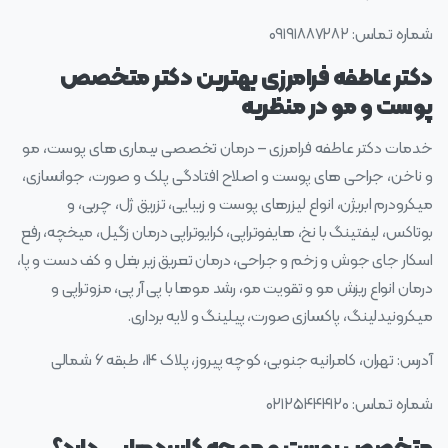
شماره تماس: ۰۹۱۹۱۸۸۷۲۸۲
دکتر عاطفه فرامرزی بهترین دکتر متخصص
پوست و مو در منظریه
خدمات دکتر عاطفه فرامرزی – درمان تخصصی بیماری های پوست، مو
و ناخن، جراحی های پوست و اصلاح افتادگی پلک و صورت، جوانسازی،
میکرودرم ابریژن، انواع لیزرهای پوست و زیبایی، تزریق ژل، چربی، و
بوتاکس، لیفتینگ با نخ، هایفوتراپی، کرایوتراپی درمان زگیل، میخچه، رفع
اسکار جای جوش و زخم و جراحی، درمان تعریق زیر بغل و کف دست و پا،
درمان انواع ریزش مو و تقویت مو، رشد موها با پی آر پی، مزوتراپی و
میکرونیدلینگ، پاکسازی صورت، پیلینگ و لایه برداری.
آدرس: تهران، کامرانیه جنوبی، کوچه پیروز، پلاک ۱۴، طبقه ۶ شمالی
شماره تماس: ۰۲۱۲۵۴۴۴۱۲۰