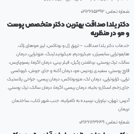
شماره تماس: ۰۲۱۲۶۱۱۵۳۹۲
دکتر یلدا صداقت بهترین دکتر متخصص پوست
و مو در منظریه
خدمات دکتر یلدا صداقت – تزریق ژل و بوتاکس، لیزر موهای زائد،
هایفوتراپی سابسیژن، میکرودرم، میکرونیدلینگ، مزوتراپی، درمان
سالک، ترک پوستی، برداشتن زگیل، فیلر بینی، درمان اگزما، پسوریازیس،
قارچ پوستی، سفیدی زودرس مو، درمان آکنه و جای جوش، کربوکسی
تراپی، کرایوتراپی، درمان لک، مزوبوتاکس، درمان پیسی، جراحی پلاستیک
جای زخم، اسکار و بخیه، درمان پیسی، اگزما، درمان سالک، ترک پوستی.
آدرس: تهران، نیاوران، نرسیده به کامرانیه، جنب شهر کتاب، ساختمان
نریمان
شماره تماس: ۰۲۱۲۶۱۲۳۶۴۹