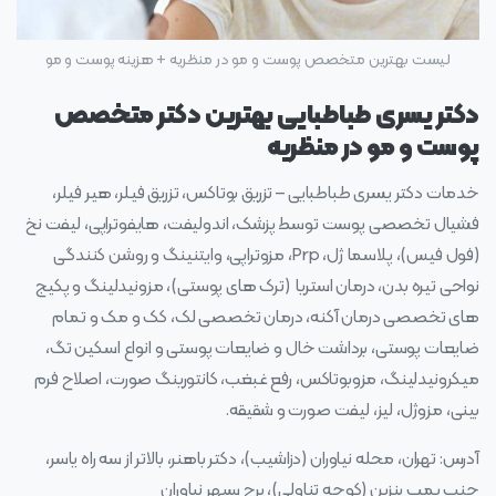
لیست بهترین متخصص پوست و مو در منظریه + هزینه پوست و مو
دکتر یسری طباطبایی بهترین دکتر متخصص
پوست و مو در منظریه
خدمات دکتر یسری طباطبایی – تزریق بوتاکس، تزریق فیلر، هیر فیلر،
فشیال تخصصی پوست توسط پزشک، اندولیفت، هایفوتراپی، لیفت نخ
(فول فیس)، پلاسما ژل، Prp، مزوتراپی، وایتنینگ و روشن کنندگی
نواحی تیره بدن، درمان استریا (ترک های پوستی)، مزونیدلینگ و پکیج
های تخصصی درمان آکنه، درمان تخصصی لک، کک و مک و تمام
ضایعات پوستی، برداشت خال و ضایعات پوستی و انواع اسکین تگ،
میکرونیدلینگ، مزوبوتاکس، رفع غبغب، کانتورینگ صورت، اصلاح فرم
بینی، مزوژل، لیز، لیفت صورت و شقیقه.
آدرس: تهران، محله نیاوران (دزاشیب)، دکتر باهنر، بالاتر از سه راه یاسر،
جنب پمپ بنزین (کوچه تناولی)، برج سپهر نیاوران