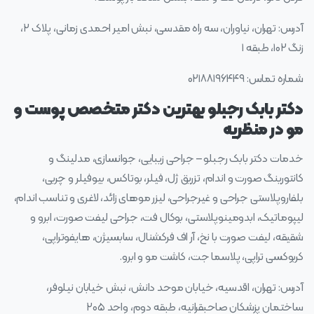
آدرس: تهران، نیاوران، سه راه مقدسی، نبش امیر احمدی زمانی، پلاک ۲،
زنگ ۱۰۲، طبقه ۱
شماره تماس: ۰۲۱۸۸۱۹۶۴۴۹
دکتر بابک رجبلو بهترین دکتر متخصص پوست و
مو در منظریه
خدمات دکتر بابک رجبلو – جراحی زیبایی، جوانسازی، مدلینگ و
کانتورینگ صورت و اندام، تزریق ژل، فیلر، بوتاکس، بیوفیلر و چربی،
بلفاروپلاستی جراحی و غیرجراحی، لیزر موهای زائد، لاغری و تناسب اندام،
لیپوماتیک، ابدومینوپلاستی، بوکال فت، جراحی لیفت صورت، ابرو و
شقیقه، لیفت صورت با نخ، آر اف فرکشنال، سابسیژن، هایفوتراپی،
کربوکسی تراپی، پلاسما جت، کاشت مو و ابرو.
آدرس: تهران، اقدسیه، خیابان موحد دانش، نبش خیابان نیلوفر،
ساختمان پزشکان صاحبقرانیه، طبقه دوم، واحد ۲۰۵