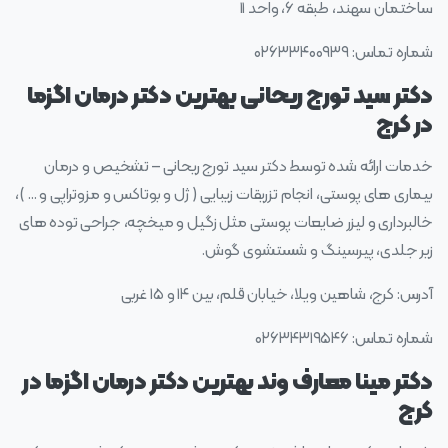
ساختمان سهند، طبقه ۶، واحد ۱۱
شماره تماس: ۰۲۶۳۳۴۰۰۹۳۹
دکتر سید تورج ریحانی بهترین دکتر درمان اگزما
در کرج
خدمات ارائه شده توسط دکتر سید تورج ریحانی – تشخیص و درمان
بیماری های پوستی، انجام تزریقات زیبایی ( ژل و بوتاکس و مزوتراپی و … )،
خالبرداری و لیزر ضایعات پوستی مثل زگیل و میخچه، جراحی توده های
زیر جلدی، پیرسینگ و شستشوی گوش.
آدرس: کرج، شاهین ویلا، خیابان قلم، بین ۱۴ و ۱۵ غربی
شماره تماس: ۰۲۶۳۴۳۱۹۵۴۶
دکتر مینا معارف وند بهترین دکتر درمان اگزما در
کرج