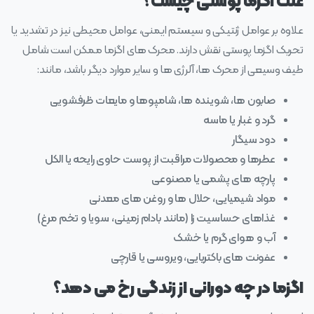
علت اگزما پوستی چیست؟
علاوه بر عوامل ژنتیکی و سیستم ایمنی، عوامل محیطی نیز در تشدید یا
تحریک اگزما پوستی نقش دارند. محرک ‌های اگزما ممکن است شامل
طیف وسیعی از محرک‌ ها، آلرژی ها و سایر موارد دیگر باشد، مانند:
صابون ها، شوینده ها، شامپوها و مایعات ظرفشویی
گرد و غبار یا ماسه
دود سیگار
عطرها و محصولات مراقبت از پوست حاوی رایحه یا الکل
پارچه های پشمی یا مصنوعی
مواد شیمیایی، حلال ها و روغن های معدنی
غذاهای حساسیت زا (مانند بادام زمینی، سویا و تخم مرغ)
آب و هوای گرم یا خشک
عفونت های باکتریایی، ویروسی یا قارچی
اگزما در چه دورانی از زندگی رخ می دهد؟