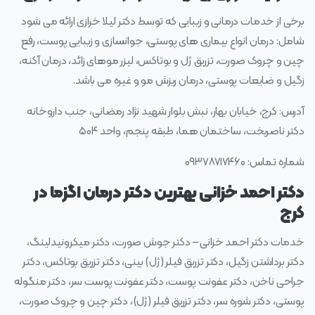
برخی از خدمات درمانی و زیبایی که توسط دکتر لیلا خرازی ارائه می شود
شامل: درمان انواع بیماری های پوستی، جوانسازی و زیبایی پوست، رفع
چین و چروک صورت، تزریق ژل و بوتاکس، لیزر موهای زائد، درمان آکنه،
زگیل و ضایعات پوستی، درمان ریزش مو و غیره می باشد.
آدرس: کرج، خیابان بهار، نبش بلوار شهید نژاد رمضانی، جنب داروخانه
دکتر ناصربخت، ساختمان هما، طبقه پنجم، واحد ۵۰۴
شماره تماس: ۰۹۳۷۸۷۱۷۴۶۰
دکتر احمد خزانی بهترین دکتر درمان اگزما در
کرج
خدمات دکتر احمد خزانی – دکتر جوش صورت، دکتر میکرونیدلینگ،
دکتر برداشتن زگیل، دکتر تزریق فیلر (ژل) بینی، دکتر تزریق بوتاکس، دکتر
جراحی ناخن، دکتر عفونت پوست، دکتر عفونت پوست سر، دکتر منگوله
پوستی، دکتر شوره سر، دکتر تزریق فیلر (ژل)، دکتر چین و چروک صورت،