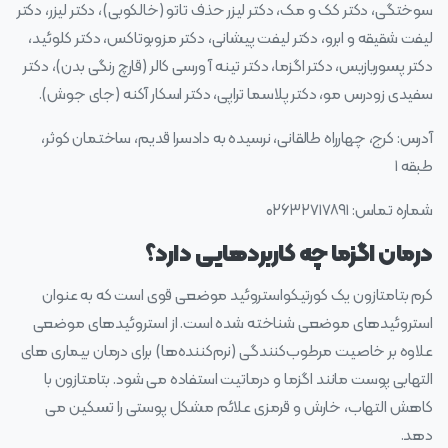
سوختگی، دکتر کک و مک، دکتر لیزر حذف تاتو (خالکوبی)، دکتر لیزر، دکتر
لیفت شقیقه و ابرو، دکتر لیفت پیشانی، دکتر مزوبوتاکس، دکتر کلوئید،
دکتر پسوریازیس، دکتر اگزما، دکتر تینه آ ورسی کالر (قارچ رنگی بدن)، دکتر
سفیدی زودرس مو، دکتر پلاسما تراپی، دکتر اسکار آکنه (جای جوش).
آدرس: کرج، چهارراه طالقانی، نرسیده به دادسرا قدیم، ساختمان کوثر،
طبقه ۱
شماره تماس: ۰۲۶۳۲۷۱۷۸۹۱
درمان اگزما چه کاربردهایی دارد؟
کرم بتامتازون یک کورتیکواستروئید موضعی قوی است که به‌ عنوان
استروئیدهای موضعی شناخته‌ شده است. از استروئیدهای موضعی
علاوه بر خاصیت مرطوب‌کنندگی (نرم‌کننده‌ها) برای درمان بیماری‌ های
التهابی پوست مانند اگزما و درماتیت استفاده می‌ شود. بتامتازون با
کاهش التهاب، خارش و قرمزی علائم مشکل پوستی را تسکین می‌
دهد.