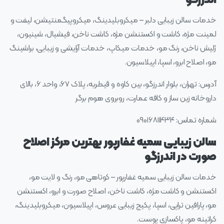
اندرزگو
خدمات سالن زیبایی دلبر – میکروبلیدینگ، میکروپیگمنتیشن، لیفت و
لمینت مژه، کاشت و اکستنشن مژه، کاشت ناخن، فیشیال، شینیون،
ژلیش ناخن، رنگ مو، خدمات میکاپ، خدمات آرایشی و زیبایی، براشینگ
مو، اصلاح ابرو، اسپا، اپیلاسیون.
آدرس: تهران، بلوار اندرزگو، بین کاوه و قیطریه، پلاک ۶۷، واحد ۶، بالای
داروخانه زین ساز و کافه عمارت، روبروی هوم برگر
شماره تماس: ۰۹۰۱۶۸۱۱۴۳۴
سالن زیبایی سمیه غفارپور بهترین مرکز اصلاح
صورت در اندرزگو
خدمات سالن زیبایی سمیه غفارپور – کوتاهی مو، رنگ و لایت مو،
اکستنشن و کاشت مژه، کاشت ناخن، اصلاح صورت و ابرو، اکستنشن
مو، پارافین تراپی، اسپا، پکیج زیبایی عروس، اپیلاسیون، میکروبلیدینگ،
کراتینه مو، پاکسازی پوست.