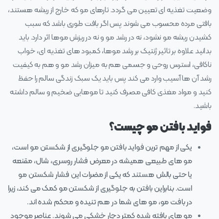
وضعیت تغذیه ای تعیین می گردد. تارهای مو که خارج از ریشه هستند،
بافتی مرده محسوب می شوند پس اگر بافت طوری باشد که سبب
کشیدن ریشه مو نشود، نه در رشد مو و نه در ریزش موها اثر دارد. باید
بدانید علاوه بر تاثیر ژنتیک بر رشد موها، کمبود های تغذیه ای، خواب
ناکافی، استرس روحی و جسمی هم به میزان رشد مو و هم به کیفیت
رشد آن ها آسیب وارد می کند پس باید یک سبک زندگی سالم را حفظ
کنید و مواد مغذی کافی مصرف کنید تا موهایی ضخیم و سالم داشته
باشید.
فواید بافتن مو چیست؟
یکی از مهم ترین فواید بافتن مو جلوگیری از شکستن مو است،
مو های طبیعی همیشه در معرض فشار روسری، شال، مقنعه
یا حتی بالش هستند که یکی از مضرات این فشار شکستن مو
است. بنابراین بافتن به جلوگیری از شکستن مو کمک می کند، زیرا
در بافت مو، مو های شما در هم تنیده و محکم شده اند.
مو های بافته شده کمتر دچار خشکی می شوند. عناصر موجود