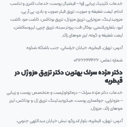
خدمات کلینیک زیبایی ژاوا – فیشیال پوست، خدمات لاغری و تناسب
اندام، لیفت شقیقه و صورت، تزریق فیلر صورت و بادی، پی آر پی،
مزونیدلینگ، مزوتراپی، تزریق مزوژل، تزریق بوتاکس، کاشت مو، کاشت
ابرو، بلفاروپلاستی، بوکال فت، پروتز سینه، تزریق چربی، لیپوساکشن،
لیفت شقیقه و گونه، لیزر موهای زائد.
آدرس: تهران، قیطریه، خیابان خراسانی، جنب باشگاه شکوه
شماره تماس: ۰۲۱۲۲۲۴۴۴۲۶
دکتر مژده سرلک بهترین دکتر تزریق مزوژل در
قیطریه
خدمات دکتر مژده سرلک – درماتولوژیست و متخصص پوست و زیبایی
– مزوتراپی، جوانسازی پوست، میکرونیدلینگ، تزریق ژل و بوتاکس، لیزر
موهای زائد، مزوژل.
آدرس: تهران، قیطریه، بلوار اندرزگو، نبش خیابان عبداللهی جنوبی،