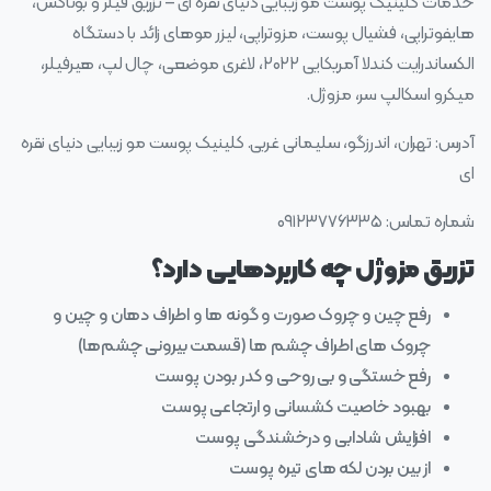
خدمات کلینیک پوست مو زیبایی دنیای نقره ای – تزریق فیلر و بوتاکس،
هایفوتراپی، فشیال پوست، مزوتراپی، لیزر موهای زائد با دستگاه
الکساندرایت کندلا آمریکایی ۲۰۲۲، لاغری موضعی، چال لپ، هیرفیلر،
میکرو اسکالپ سر، مزوژل.
آدرس: تهران، اندرزگو، سلیمانی غربی. کلینیک پوست مو زیبایی دنیای نقره
ای
شماره تماس: ۰۹۱۲۳۷۷۶۳۳۵
تزریق مزوژل چه کاربردهایی دارد؟
رفع چین و چروک صورت و گونه‌ ها و اطراف دهان و چین و
چروک‌ های اطراف چشم‌ ها (قسمت بیرونی چشم‌ها)
رفع خستگی و بی روحی و کدر بودن پوست
بهبود خاصیت کشسانی و ارتجاعی پوست
افزایش شادابی و درخشندگی پوست
از بین بردن لکه‌ های تیره‌ پوست