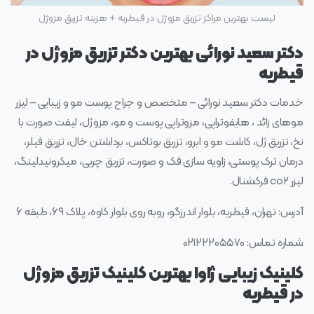
لیست بهترین مراکز تزریق مزوژل در قیطریه + هزینه تزریق مزوژل
دکتر سعید نورائی بهترین دکتر تزریق مزوژل در
قیطریه
خدمات دکتر سعید نورائی – متخصص و جراح پوست مو و زیبایی – لیزر
موهای زائد ، هایفوتراپی، مزوتراپی پوست و مو، مزوژل، لیفت صورت با
نخ، تزریق ژل، کاشت مو و ابرو، تزریق بوتاکس، برداشتن خال، تزریق فیلر،
درمان ترک پوستی، زاویه سازی فک و صورت، تزریق چربی، میکرونیدلینگ،
لیزر co2 فرکشنال.
آدرس: تهران، قیطریه، بلوار اندرزگو، روبه روی بلوار کاوه، پلاک ۶۹، طبقه ۶
شماره تماس: ۰۲۱۲۲۲۰۵۵۷۰
کلینیک زیبایی ژاوا بهترین کلینیک تزریق مزوژل
در قیطریه