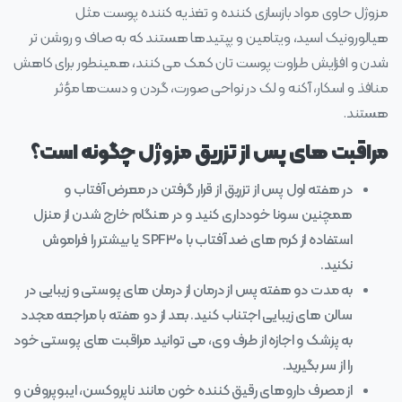
مزوژل حاوی مواد بازسازی کننده و تغذیه کننده پوست مثل
هیالورونیک اسید، ویتامین و پپتید‌ها هستند که به صاف و روشن‌ تر
شدن و افزایش طراوت پوست تان کمک می‌ کنند، همینطور برای کاهش
منافذ و اسکار، آکنه و لک در نواحی صورت، گردن و دست‌ها مؤثر
هستند.
مراقبت‌ های پس از تزریق مزوژل چگونه است؟
در هفته اول پس از تزریق از قرار گرفتن در معرض آفتاب و
همچنین سونا خودداری کنید و در هنگام خارج شدن از منزل
استفاده از کرم‌ های ضد آفتاب با SPF30 یا بیشتر را فراموش
نکنید.
به مدت دو هفته پس از درمان از درمان‌ های پوستی و زیبایی در
سالن‌ های زیبایی اجتناب کنید. بعد از دو هفته با مراجعه مجدد
به پزشک و اجازه از طرف وی، می‌ توانید مراقبت‌ های پوستی خود
را از سر بگیرید.
از مصرف داروهای رقیق‌ کننده خون مانند ناپروکسن، ایبوپروفن و