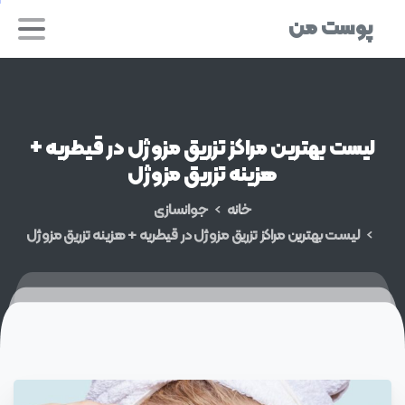
پوست من
لیست
بهترین
مراکز
تزریق
مزوژل
در
قیطریه
+
هزینه
تزریق
مزوژل
خانه
جوانسازی
لیست بهترین مراکز تزریق مزوژل در قیطریه + هزینه تزریق مزوژل