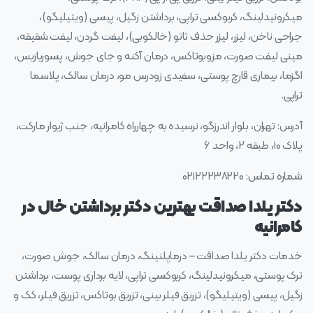
میکرونیدلینگ، کربوکسی تراپی، برداشتن زگیل، پیسی (ویتیلیگو)،
جراحی ناخن، لیزر، لیزر حذف تاتو (خالکوبی)، لیفت گردن، لیفت شقیقه،
مینی لیفت صورت، مزوبوتاکس، درمان آکنه و جای جوش، پسوریازیس،
اگزما، بیماری قارچ پوستی، سفیدی زودرس مو، درمان سالک، پلاسما
تراپی.
آدرس: تهران، بلوار اندرزگو، نرسیده به چهارراه کامرانیه، جنب ژیوار مارکت،
پلاک ۱۰، طبقه ۲، واحد ۶
شماره تماس: ۰۲۱۲۲۲۳۸۲۲۰
دکتر یلدا صداقت بهترین دکتر برداشتن خال در
کامرانیه
خدمات دکتر یلدا صداقت – درماپلنینگ، درمان سالک، جوش صورت،
ترک پوستی، میکرونیدلینگ، کربوکسی تراپی، لایه برداری پوست، برداشتن
زگیل، پیسی (ویتیلیگو)، تزریق فیلر بینی، تزریق بوتاکس، تزریق فیلر، کک و