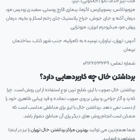
مک، لیزر حذف تاتو (خالکوبی)، لیزر،
مزوبوتاکس، پسوریازیس، اگزما، بیماری قارچ پوستی، سفیدی زودرس مو،
درمان آکنه و جای جوش، جراح پلاستیک جای زخم اسکار و بخیه، درمان
ریزش مو، میکرودرم ابریژن، مزوتراپی.
آدرس: تهران، نیاوران، نرسیده به کامرانیه، جنب شهر کتاب، ساختمان
نریمان
شماره تماس: ۰۲۱۲۶۱۲۳۶۴۹
برداشتن خال چه کاربردهایی دارد؟
برداشتن خال صورت با لیزر، شایع‌ ترین نوع استفاده از این روش است. چرا
که رد و آثار جراحی و برش بر روی صورت نمانده و فرد زیبایی ظاهری خود را
از دست نمی‌ دهد. برداشتن خال با لیزر برای مناطقی مناسب است که
ممکن است انجام روش‌ های دیگر برای آن مناطق دشوار باشد.
شما همچنین می توانید
بهترین مراکز برداشتن خال تهران
را نیز در اینجا
مشاهده فرمایید.