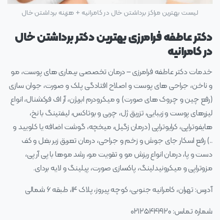
لیست بهترین مراکز برداشتن خال در کامرانیه + هزینه برداشتن خال
دکتر عاطفه فرامرزی بهترین دکتر برداشتن خال
در کامرانیه
خدمات دکتر عاطفه فرامرزی – درمان تخصصی بیماری های پوست، مو
و ناخن، جراحی های پوست و اصلاح افتادگی پلک و صورت، جوان سازی
(رفع چین و چروک های صورت) و میکرودرم ابریژن، آر اف فرکشنال، انواع
لیزرهای پوست و زیبایی، تزریق ژل، چربی و بوتاکس، لیفتینگ با نخ،
هایفوتراپی، کرایوتراپی (درمان زگیل، میخچه، گوشت اضافه یا کلویید و
..) رفع اسکار جای جوش و زخم و جراحی، درمان تعریق زیر بغل و کف
دست و پا، درمان انواع ریزش مو و تقویت مو، رشد موها با پی آر پی،
مزوتراپی و میکرونیدلینگ، پاکسازی صورت، پیلینگ و لایه بردای.
آدرس: تهران، کامرانیه جنوبی، کوچه پیروز، پلاک ۱۴، طبقه ۶ شمالی
شماره تماس: ۰۲۱۲۵۴۴۴۱۲۰