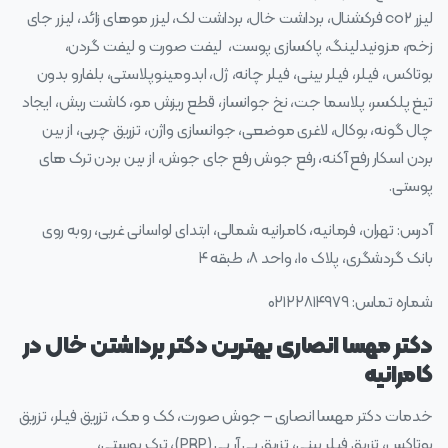
لیزر co2 فرکشنال، برداشت خال، برداشت لک، لیزر موهای زائد، لیزر جای
زخم، مزونیدلینگ، پاکسازی پوست، لیفت صورت و لیفت گردن،
بوتاکس، فیلر، فیلر بینی، فیلر چانه، ژل، ابدومینوپلاستی، بلفارو بدون
تیغ پلکسر، پلاسما جت، نخ جوانساز، قطع ریزش مو، کاشت ریش، ایجاد
چال گونه، بوکال، لاغری موضعی، جوانسازی واژن، تزریق چربی، از بین
بردن اسکار رفع آکنه، رفع جوش رفع جای جوش، از بین بردن ترک های
پوستی.
آدرس: تهران، فرمانیه، کامرانیه شمالی، ابتدای لواسانی غربی، روبه روی
بانک گردشگری، پلاک ۱۰، واحد ۸، طبقه ۴
شماره تماس: ۰۲۱۲۲۸۱۴۹۷۹
دکتر مهسا انصاری بهترین دکتر برداشتن خال در
کامرانیه
خدمات دکتر مهسا انصاری – جوش صورت، کک و مک، تزریق فیلر، تزریق
بوتاکس، تزریق فیلر بینی، تزریق پی آر پی (PRP)، ترک پوستی،