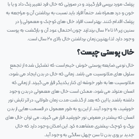
پزشک مورد بررسی قرار گیرند و در صورتی که خال فرد تغییر رنگ داد و یا با
خون و درد همراه شد حتماً افراد باید نسبت به برداشتن آن و مراجعه به
پزشک اقدام کنند. بهتر است افراد خال‌ های کوچک و معمولی را در
سنین زیر ۱۸ تا ۲۰ سال برندارند چون احتمال عود آن و بازگشت به پوست
وجود دارد. لذا بهترین زمان برداشتن خال بالای ۲۰ سال است.
خال پوستی چیست؟
خال نوعی ضایعه پوستی خوش خیم است که تشکیل شده از تجمع
سلول های ملانوسیت می باشد. زمانی که خال در بدن ایجاد می شود،
ملانوسیت ها به طور خوشه ای کنار یکدیگر قرار می گیرند. از زمانی که
انسان متولد می شود، ممکن است خال های معمولی در بدن وجود
داشته باشند یا این که بعد از گذشت مدت زمان طولانی، در اثر تابش نور
خورشید، به وجود آیند. از این رو به طور معمول در قسمت هایی از بدن
انسان که بیشتر در معرض نور خورشید قرار می گیرند، می توان خال‌ های
بزرگ و کوچک بیشتری مشاهده کرد. این امکان وجود دارد که خال
جدید بر روی بدن تا سن چهل سالگی به وجود آید.