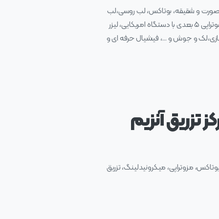
نولوژی جوانسازی، تزریق با متد MD Code، کاشت نخ برای لیفت صورت و شقیقه، بوتاکس، لب روسی،لب
کلاسیک و نچرال، کانتورینگ و زاویه سازی با توجه به فرم صورت، بهترین مزوژلهای جوانساز(پروفایلو و انواع جالپرو)، هایفوتراپی ۵ بعدی با دستگاه امریکایی، لیزر
نسازی،لک و جوش و …، فیشیال حرفه ای و
ز تزریق آنزیم
وتاکس، مزوتراپی، میکرونیدلینگ، تزریق