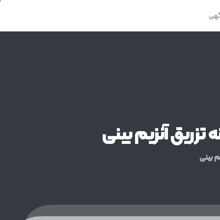
گهی
ه
تزریق
آنزیم
بینی
یم بینی