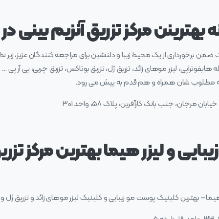
 بهترینن مرکز تزریق آنزیم بینی در 
 ضمن برخورداری از یک محیط زیبا و دلنشین برای مراجعه کنندگان عزیز، زیر ن
ایفوتراپی، لیزر موهای زائد، تزریق ژل، تزریق بوتاکس، تزریق چربی، پی آر پی …. 
یجه مطلوب شان همراه و هم قدم به پیش می رود.
 مرجان، جنب بانک کارآفرین، پلاک ۵۸، واحد ۳۰۱
ایی و لیزر هیما بهترین مرکز تزریق
 – بهترین کلینیک پوست مو زیبایی و کلینیک لیزر موهای زائد و تزریق ژل و بو