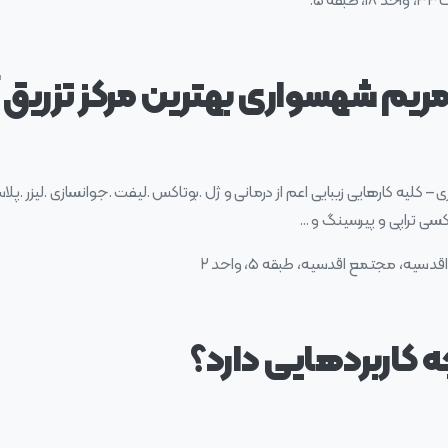
۵.
ریم شهسواری بهترین مرکز تزریق آن
لیه کارهایی زیبایی اعم از درمانی و ژل .بوتاکس .لیفت .جوانسازی .لیزر .پلا
کسی تراپی و پیرسینگ و …
یه، مجتمع اقدسیه، طبقه ۵، واحد ۲
ه کاربردهایی دارد؟