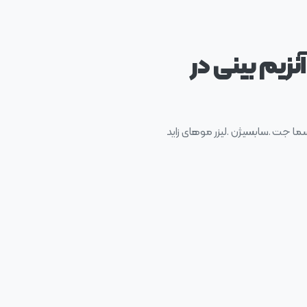
زیم بینی در
سما جت .سابسیژن .لیزر موهای زاید