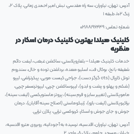
آدرس: تهران، نیاوران، سه راه مقدسی، نبش امیر احمدی زمانی، پلاک ۲،
زنگ ۱۰۲، طبقه ۱
شماره تماس: ۰۲۱۸۸۱۹۶۴۴۹
کلینیک هیلدا بهترین کلینیک درمان اسکار در
منظریه
خدمات کلینیک هیلدا – بلفاروپلاستی، ساکشن غبغب، لیفت دائم
شقیقه با نخ، بوکال فت، اسلیو معده، برداشتن توده و خال، سندروم
تونل کارپال (cts گزگز دست)، جراحی کیست مویی، پیکرتراشی، لیپو
(شکم‌ و پهلو و پشت و ابدو)، لیپوساکشن چربی، لیپوترنسفر چربی،
ماموپلاستی (تغییر سایز و فرم سینه)، پروتز ماستوپکسی (لیفت سینه)،
براکیوپلاستی (لیفت بازو)، ژنیکوماستی (اصلاح سینه آقایان)، درمان
جوش و جای جوش و اسکار، کربوکسی تراپی، پلاژن تراپی.
آدرس: تهران، نیاوران، اقدسیه، نرسیده به آجودانیه، روبروی مترو اقدسیه،
خیابان مسجد جامع، پلاک ۸، واحد ۲