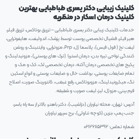
کلینیک زیبایی دکتر یسری طباطبایی بهترین
کلینیک درمان اسکار در منظریه
خدمات کلینیک زیبایی دکتر یسری طباطبایی – تزریق بوتاکس، تزریق فیلر،
هیر فیلر، فشیال تخصصی پوست توسط پزشک، اندولیفت، هایفوتراپی،
لیفت نخ ( فول فیس)، پلاسما ژل، Prp، مزوتراپی، وایتنینگ و روشن
کنندگی نواحی تیره بدن، درمان استریا (ترک های پوستی)، مزونیدلینگ و
پکیج های تخصصی درمان آکنه، درمان تخصصی لک، کک و مک و
تمام ضایعات پوستی، برداشت خال و ضایعات پوستی و انواع اسکین
تگ، میکرونیدلینگ، مزوبوتاکس، رفع غبغب، کانتورینگ صورت، اصلاح
فرم بینی، مزوژل، لیز، لیفت صورت و شقیقه.
آدرس: تهران، محله نیاوران (دزاشیب)، دکتر باهنر، بالاتر از سه راه یاسر،
جنب پمپ بنزین (کوچه تناولی)، برج سپهر نیاوران
شماره تماس: ۰۲۱۲۶۱۱۵۳۹۲