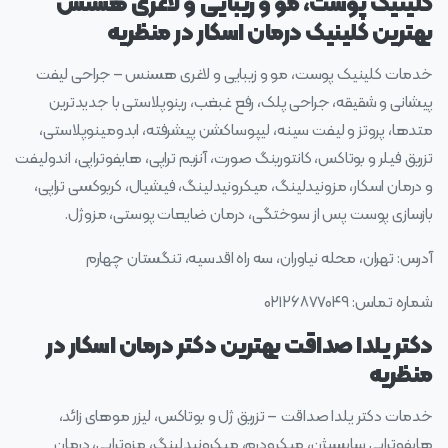
کلینیک پوست، مو و زیبایی و لاغری هسنس
بهترین کلینیک درمان اسکار در منظریه
خدمات کلینیک پوست، مو و زیبایی و لاغری هسنس – جراحی لیفت
پیشانی و شقیقه، جراحی پلک، رفع غبغب، رینوپلاستی با جدیدترین
متدها، پروتز و لیفت سینه، لیپوساکشن پیشرفته، ابدومینوپلاستی،
تزریق فیلر و بوتاکس، کانتورینگ صورت، آنزیم تراپی، هایفوتراپی، اندولیفت
و درمان اسکار، مزونیدلینگ، میکرونیدلینگ، فیشیال، کربوکسی تراپی،
بازسازی پوست پس از سوختگی، درمان ضایعات پوستی، مزوژل.
آدرس: تهران، محله نیاوران، سه‌ راه اقدسیه، تنگستان چهارم
شماره تماس: ۰۲۱۲۶۸۷۷۰۴۹
دکتر یلدا صداقت بهترین دکتر درمان اسکار در
منظریه
خدمات دکتر یلدا صداقت – تزریق ژل و بوتاکس، لیزر موهای زائد،
هایفوتراپی سابسیژن، میکرودرم، میکرونیدلینگ، مزوتراپی، درمان