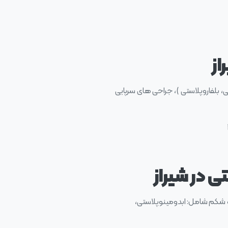
از
 بلفاروپلاستی )، جراحی های سرپایی
 در شیراز
 شکم شامل: ابدومینوپلاستی،