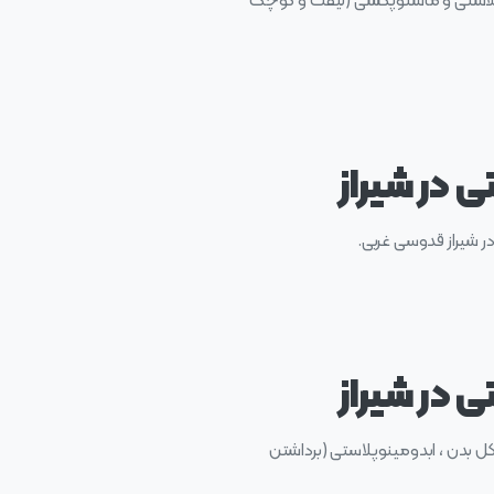
وپلاستی و ماستوپکسی (لیفت و کوچک
ی در شیراز
 شیراز قدوسی غربی.
 در شیراز
ل بدن ، ابدومینوپلاستی (برداشتن