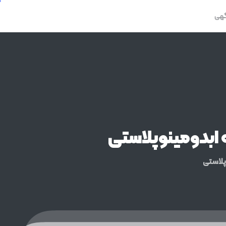
گهی
ابدومینوپلاستی
وپلاستی