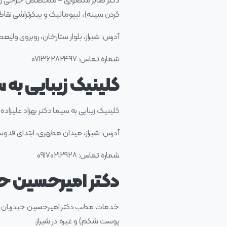
دکتر صابر منصوری – متخصص جراحی زیبا
کردن سینه)، لیپوماتیک و پیکرتراشی نقاط
آدرس: شیراز، بلوار ستارخان، روبروی ولیع
شماره تماس: ۰۷۱۳۶۲۸۲۴۹۷
کلینیک زیبایی به 
کلینیک زیبایی به سیما دکتر بهزاد علیز
آدرس: شیراز، میدان مطهری، ابتدای قدوس
شماره تماس: ۰۹۱۷۰۲۱۲۹۲۸​
دکتر امیرحسین حید
خدمات مطب دکتر امیرحسین حیدریان – کلی
پوست شکم) و غیره در شیراز.