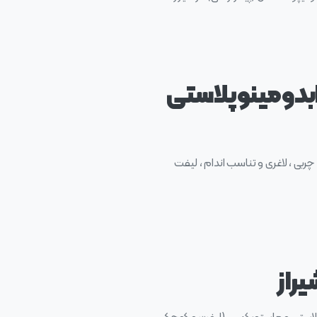
 ابدومینوپلاستی
چربی ، لاغری و تناسب اندام ، لیفت
راز