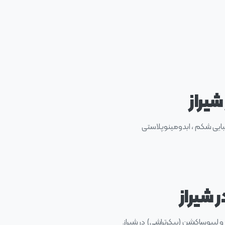
شیراز
بایی شکم ، ابدومینوپلاستی
 شیراز
 لیپوساکشن (پیکرتراشی) در شیراز.