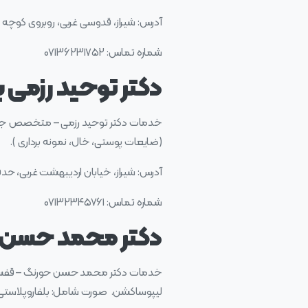
آدرس: شیراز، قدوسی غربی، روبروی کوچه ۱۴، کلینیک زندیه، طبقه ۴
شماره تماس: ۰۷۱۳۶۲۳۱۷۵۲
دکتر توحید رزمی ب
خدمات دکتر توحید رزمی – متخصص جراحی 
(ضایعات پوستی، خال، نمونه برداری ).
آدرس: شیراز، خیابان اردیبهشت غربی، حدفاصل فلسطین و ۲۰ متری سینما سعدی،
شماره تماس: ۰۷۱۳۲۳۴۵۷۶۱
دکتر محمد حسن حو
خدمات دکتر محمد حسن حورنگ – قفسه سی
لیپوساکشن. صورت شامل: بلفاروپلاستی ی