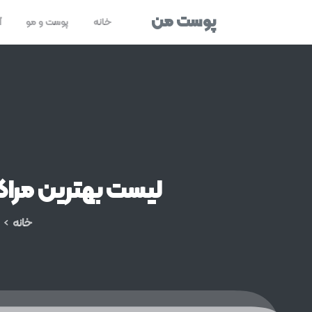
پوست من
خانه
پوست و مو
آ
لیست
بهترین
مراک
خانه