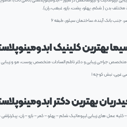
یی لیپوماتیک و لیپوساکشن در شیراز – ابدومینوپلاستی (تامی تاک)، مام
 مختلف بدن ( شکم، پهلو، پشت، بازو، غبغب، ران).
صر، جنب بانک آینده، ساختمان سیلور، طبقه ۶
سیما بهترین کلینیک ابدومینوپلاست
اده متخصص جراحی زیبایی و دکتر ناظم السادات متخصص پوست، مو و زیبایی در
ی غربی، نبش کوچه ۱
ریان بهترین دکتر ابدومینوپلاستی
ه عمل های زیبایی لیپوماتیک شکم – پهلو – کمر – بازو – ران، پیکرتراشی ک