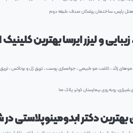
نب هتل پارس، ساختمان پزشکان صدف، طبقه دوم
یبایی و لیزر ایرسا بهترین کلینیک
رز موهای زائد ، کاشت مو طبیعی ، جوانسازی پوست ، تزریق ژل و بوتاکس ، تزریق 
یرازی، روبه روی بیمارستان کوثر، پلاک ۱۰۰
بهترین دکتر ابدومینوپلاستی در شی