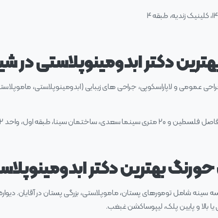
هترین دکتر ابدومینوپلاستی در شیر
عمومی و لاپاراسکوپی، جراحی های زیبایی (ابدومینوپلاستی، ماموپلاستی،
 ساختمان سینا، طبقه اول، واحد ۲
رنگ بهترین دکتر ابدومینوپلاستی
نه شامل تومورهای پستان، ماموپلاستی، بزرگی پستان در آقایان. دیواره
ا بالا و پایین پلک، لیپوساکشن غبغب.