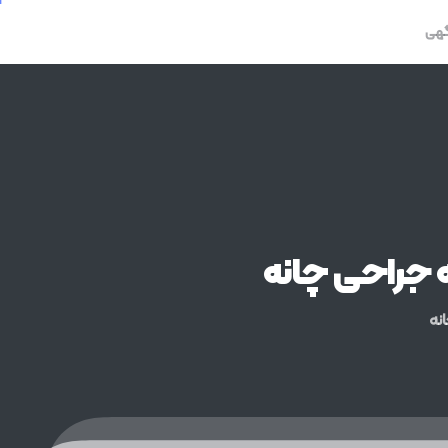
گهی
جراحی
چانه
نه