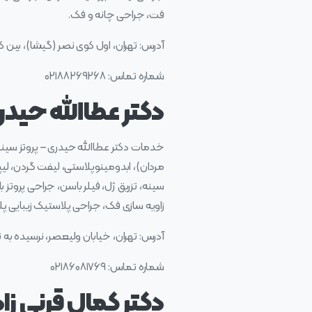
فت، جراحی چانه و فک.
آدرس: تهران، اول کوی نصر (گیشا)، بین کوچه ۲ و ۴، پلاک ۲۵، ط
شماره تماس: ۰۲۱۸۸۲۶۹۲۶۸
دکتر عطاالله حیدر
خدمات دکتر عطاالله حیدری – پروتز سین
مردان)، ابدومینوپلاستی، لیفت گردن، لی
سینه، تزریق ژل، فیلر باسن، جراحی پروتز 
زاویه سازی فک، جراحی پلاستیک زیبایی 
آدرس: تهران، خیابان ولیعصر، نرسیده به توان
شماره تماس: ۰۲۱۸۶۰۸۱۷۶۹
دکتر کمال قرنی زا