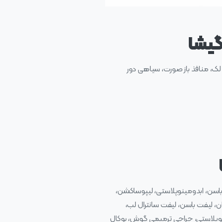
گیشا
لک، منافذ باز صورت، سیاهی دور
 باسن، ابدومینوپلاستی، لیپوساکشن،
، لیفت باسن، لیفت سانترال لب،
توپلاستی، جراحی ترمیمی گوش، بوکال