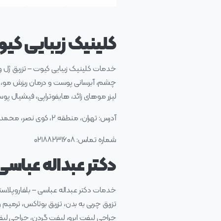
کلینیک زیبایی کیو
خدمات کلینیک زیبایی کیوت – تزریق ژل و
چشم، آبرسانی پوست و درمان ریزش مو، پی
لیزر موهای زائد، هایفوتراپی، فیشیال پو
آدرس: تهران، منطقه ۲، کوی نصر، محمدامین علیالی غربی، ​پلاک ۵۲، واحد ۴
شماره تماس: ۰۲۱۸۸۲۳۱۶۰۸
دکتر عبداله عباسی
خدمات دکتر عبداله عباسی – بلفاروپلاستی
تزریق چربی به بدن، تزریق بوتاکس، ترمی
جراحی لیفت ابرو، لیفت گردن، جراحی لی