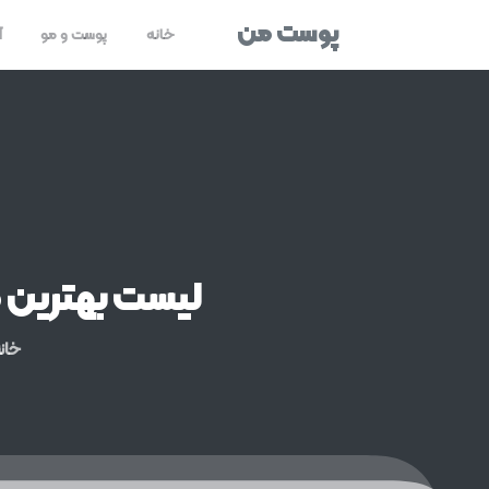
پوست من
خانه
پوست و مو
آ
لیست
بهترین
م
خان