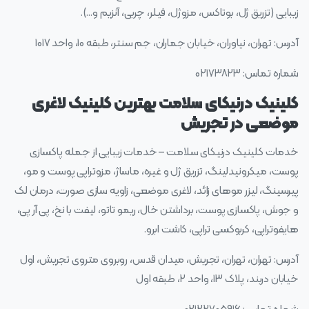
زیبایی (تزریق ژل، بوتاکس، مزوژل، فیلر، چربی، آنزیم و…).
آدرس: تهران، نیاوران، خیابان جماران، جم سنتر، طبقه ۱۰، واحد ۱۰۱۷
شماره تماس: ۰۲۱۷۳۸۲۳
کلینیک درنیکای سلامت بهترین کلینیک لاغری
موضعی در تجریش
خدمات کلینیک درنیکای سلامت – خدمات زیبایی از جمله پاکسازی
پوست، میکرونیدلینگ، تزریق ژل و غیره، ماساژ، مزوتراپی پوست و مو،
پیرسینگ، لیزر موهای زائد، لاغری موضعی، زاویه سازی صورت، درمان لک
و جوش، پاکسازی پوست، برداشتن خال، ریمو تاتو، لیفت با نخ، پی آر پی،
هایفوتراپی، کربوکسی تراپی، کاشت ابرو.
آدرس: تهران، تهران، تجریش، میدان قدس، روبروی متروی تجریش، اول
خیابان دربند، پلاک ۱۳، واحد ۲، طبقه اول