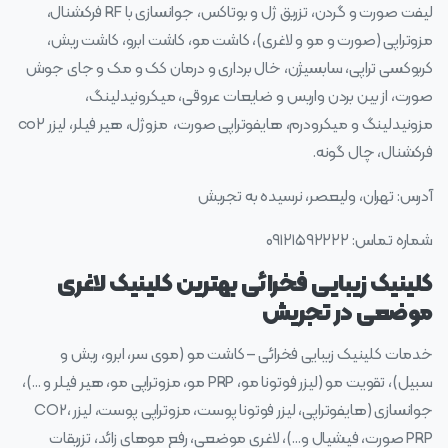
لیفت صورت و گردن، تزریق ژل و بوتاکس، جوانسازی با RF فرکشنال،
مزوتراپی (صورت و مو و لاغری)، کاشت مو، کاشت ابرو، کاشت ریش،
کربوکسی تراپی، سابسیژن، خال برداری و درمان کک و مک و جای جوش
صورت، از بین بردن واریس و ضایعات عروقی، میکرونیدلینگ،
مزونیدلینگ و میکرودرم، هایفوتراپی صورت، مزوژل، هیر فیلر، لیزر co۲
فرکشنال، چال گونه.
آدرس: تهران، ولیعصر، نرسیده به تجریش
شماره تماس: ۰۹۱۲۱۵۹۲۲۲۲
کلینیک زیبایی فخرائی بهترین کلینیک لاغری
موضعی در تجریش
خدمات کلینیک زیبایی فخرائی – کاشت مو (موی سر، ابرو، ریش و
سبیل)، تقویت مو (لیزر فوتونا مو، PRP مو، مزوتراپی مو، هیر فیلر و …)،
جوانسازی (هایفوتراپی، لیزر فوتونا پوست، مزوتراپی پوست، لیزر CO2،
PRP صورت، فیشیال و…)، لاغری موضعی، رفع موهای زائد، تزریقات