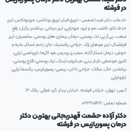
در فرشته
خدمات دکتر شیدا شمس – تزریق فیلر، تزریق بوتاکس، مزوبوتاکس، لیزر
حذف تاتو، کاشت مو و ابرو، مزوتراپی، لیزر درمانی، برداشتن زگیل، رفع
غبغب، پی آر پی، لک پوستی، درمان بیماری های پوستی، سابسیژن، لیزر
فرکشنال، لیزر موهای زائد، جراحی پلاستیک جای زخم، اسکار، بخیه و
جوش، درمان اسکار آکنه، سفیدی زودرس مو، اگزما، کربوکسی تراپی،
لاغری موضعی، فیلر بینی، میکرونیدلینگ، ترک پوستی، قارچ پوستی،
برداشتن خال، سالک، جراحی ناخن، پیسی، پسوریازیس، پلاسما تراپی،
کرایوتراپی.
آدرس: تهران، خیابان فرشته، خیابان بیدار، گرد شرقی، پلاک ۱۲
شماره تماس: ۰۲۱۲۲۰۱۱۶۱۶
دکتر آزاده حشمت قهدریجانی بهترین دکتر
درمان پسوریازیس در فرشته