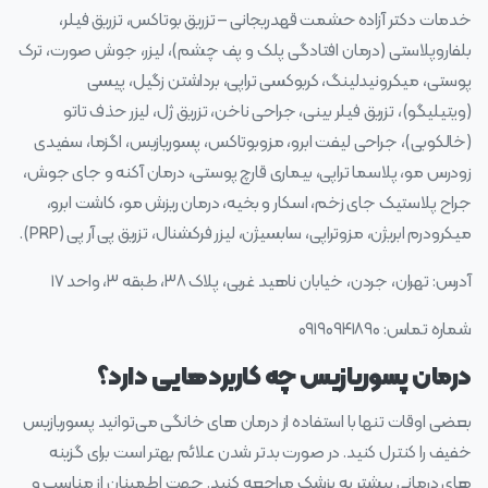
خدمات دکتر آزاده حشمت قهدریجانی – تزریق بوتاکس، تزریق فیلر،
بلفاروپلاستی (درمان افتادگی پلک و پف چشم)، لیزر، جوش صورت، ترک
پوستی، میکرونیدلینگ، کربوکسی تراپی، برداشتن زگیل، پیسی
(ویتیلیگو)، تزریق فیلر بینی، جراحی ناخن، تزریق ژل، لیزر حذف تاتو
(خالکوبی)، جراحی لیفت ابرو، مزوبوتاکس، پسوریازیس، اگزما، سفیدی
زودرس مو، پلاسما تراپی، بیماری قارچ پوستی، درمان آکنه و جای جوش،
جراح پلاستیک جای زخم، اسکار و بخیه، درمان ریزش مو، کاشت ابرو،
میکرودرم ابریژن، مزوتراپی، سابسیژن، لیزر فرکشنال، تزریق پی آر پی (PRP).
آدرس: تهران، جردن، خیابان ناهید غربی، پلاک ۳۸، طبقه ۳، واحد ۱۷
شماره تماس: ۰۹۱۹۰۹۴۱۸۹۰
درمان پسوریازیس چه کاربردهایی دارد؟
بعضی اوقات تنها با استفاده از درمان‌ های خانگی می‌توانید پسوریازیس
های درمانی بیشتر به پزشک مراجعه کنید. جهت اطمینان از مناسب و