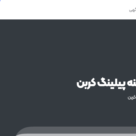
گهی
ه
پیلینگ
کربن
کربن