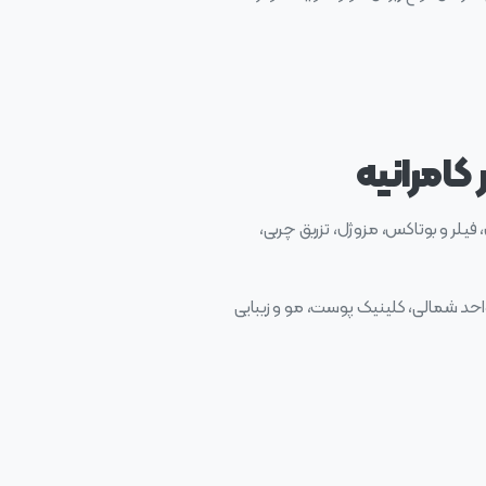
کامرانیه
 فیلر و بوتاکس، مزوژل، تزریق چربی،
بانک آینده، پلاک ۸ ،ساختمان یاس، طبقه چهارم، واحد شمالی، کلینیک پوست، مو و زیبایی