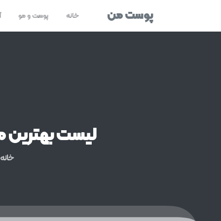
پوست من
خانه
پوست و مو
آ
لیست
بهترین
م
خانه