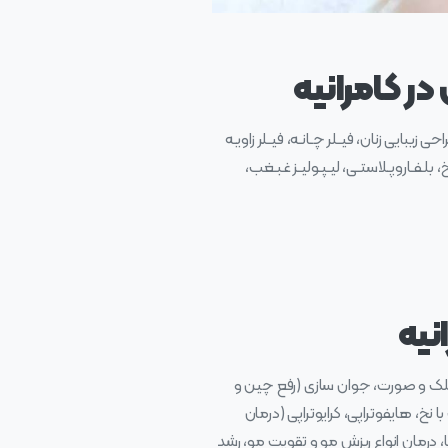
در کامرانیه
ایی زنان، فیـلر چـانـه، فیـلر زاویـه
لـفـاروپـلاستـی، لیـپـولیـز غبـغب،
نیه
لک و صورت، جوان سازی (رفع چین و
نخ، هایفوتراپی، کرایوتراپی (درمان
 درمان انواع ریزش مو و تقویت مو، رشد