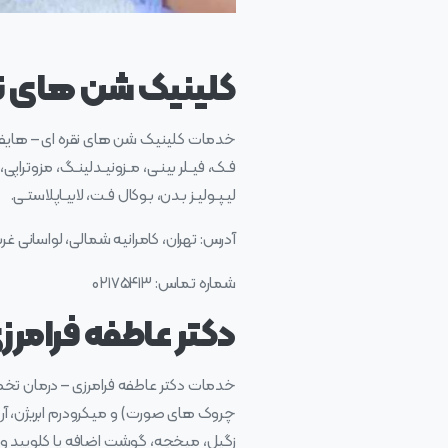
کلینیک شن‌ های نقر
خدمات کلینیک شن‌ های نقره‌ ای – هایفوترا
فـک، فیـلر بینـی، مـزونیـدلینـگ، مزوتراپی
لیـپـولیـز بـدن، بـوکال فـت، لابیـاپلاستـی.
آدرس: تهران، کامرانیه شمالی، لواسانی غربی،
شماره تماس: ۰۲۱۷۵۴۱۳
دکتر عاطفه فرامرزی
خدمات دکتر عاطفه فرامرزی – درمان تخ
چروک های صورت) و میکرودرم ابریژن، آر اف 
زگیل، میخچه، گوشت اضافه یا کلویید و .