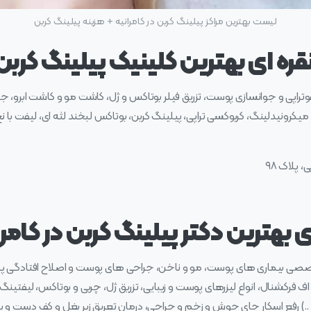
لیست بهترین مراکز پیلینگ کربن در کامرانیه + هزینه پیلینگ کربن
ه‌ ای بهترین کلینیک پیلینگ کربن 
پی و جوانسازی پوست، تزریق فیلر بوتاکس و ژل، کاشت مو و کاشت ابرو، جراحی زیب
، میکرونیدلینگ، کربوکسی تراپی، پیلینگ کربن، بوتاکس لبخند لثه ای، لیفت با نخ، ب
 پلاک ۹۸
 بهترین دکتر پیلینگ کربن در کامرا
صصی بیماری های پوست، مو و ناخن، جراحی های پوست و اصلاح افتادگی پ
فرکشنال، انواع لیزرهای پوست و زیبایی، تزریق ژل، چربی و بوتاکس، لیفتینگ با 
.) رفع اسکار جای جوش و زخم و جراحی، درمان تعریق زیر بغل و کف دست و پا،