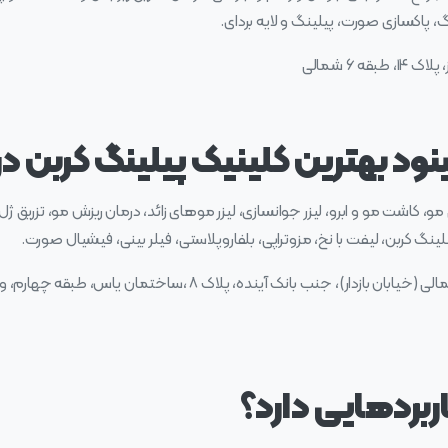
گ، پاکسازی صورت، پیلینگ و لایه بردای.
 ۶ شمالی
ود بهترین کلینیک پیلینگ کربن در 
، کاشت مو و ابرو، لیزر جوانسازی، لیزر موهای زائد، درمان ریزش مو، تزریق ژل،
نگ کربن، لیفت با نخ، مزوتراپی، بلفاروپلاستی، فیلر بینی، فیشیال صورت.
آدرس: تهران، چهارراه کامرانیه، کامرانیه شمالی (خیابان بازدار)، جنب 
ربردهایی دارد؟