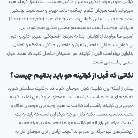
کراتین حاوی مواد دیگری به غیر از کراتین هستند. استنشاق فرمالدهید
می‌تواند باعث سوزش گلو و چشم، حالت تهوع و حساسیت پوستی
شود. همچنین تماس طولانی‌مدت با فرمالدهید (formaldehyde)
می‌تواند موجب آسیب به سیستم عصبی مرکزی هم شود. این
آسیب‌ها عبارتند از: افزایش ابتلا به سردرد، افسردگی، تغییر خلق‌ و خو،
بی‌خوابی،‌ بدخلقی، کاهش تمرکز و کاهش چالاکی، حافظه و تعادل.
بنابراین بهتر است قبل از کراتینه مو اطمینان حاصل کنید که همه موارد
ایمنی رعایت می‌ شوند.
نکاتی که قبل از کراتینه مو باید بدانیم چیست؟
پیش از اینکه برای کراتینه کردن موهای خود اقدام کنید، مطمئن شوید
که موهای شما مناسب کراتینه باشد. موهای وز و فر می‌ توانند گزینه
خوبی برای کراتینه باشند، اما کراتینه به هیچ وجه برای موهای صاف و
لخت مناسب نیست. نکته قابل توجه دیگر این است که باید به یک
آرایشگر حرفه‌ ای برای انجام کراتینه مو مراجعه نمایید. مراجعه به
آرایشگرهای غیر حرفه‌ ای می‌ تواند آسیب زیادی را برای موهای تان به